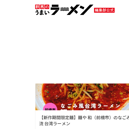
HOME
ニュース
新作ラーメン
新作ラーメン
新作・限定メ
【新作期間限定麺】麺や 和（前橋市）のなご
流 台湾ラーメン