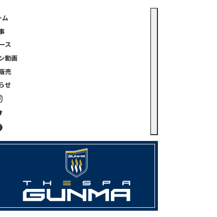
ーム
事
ース
ン動画
販売
らせ