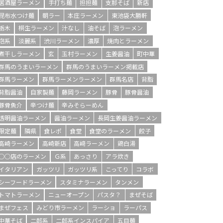
居酒屋ラーメン
手打ち麺
担担麺
支那そば
新店
昆布水つけ麺
朝ラー
本庄ラーメン
東池袋大勝軒
栃木
桐生ラーメン
汁なし
油そば
泡ラーメン
泡系
淡麗系
渋川ラーメン
濃厚
焼肉とラーメン
煮干しラーメン
玄
玉村ラーメン
生姜醤油
町中華
群馬のうまいラーメン
群馬のうまいラーメン掲載店
群馬ラーメン
群馬ラーメンラーメン
群馬名店
背脂
背脂醤油
自家製麺
藤岡ラーメン
豚骨
豚骨醤油
豚骨魚介
辛つけ麺
辛みそらーめん
透明醤油ラーメン
醤油ラーメン
長岡生姜醤油ラーメン
限定麺
隣県
食レポ
食堂
食堂のラーメン
餃子
高崎ラーメン
高崎新店
高﨑ラーメン
鶏白湯
○○店のラーメン
Ｇ系
あっさり
アラ炊き
イタリアン
ガッツリ
ガッツリ系
こってり
コラボ
シーフードラーメン
スタミナラーメン
タンメン
トマトラーメン
ニューオープン
パスタ？
まぜそば
まぜフェス
みどり市ラーメン
ラーショ
ラーパス
中華そば
二郎系
二郎系インスパイア
五目麺