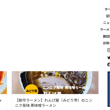
ホ
記
ニュ
ラーメ
雑誌
お知
群馬版最新号
ニュー
ニュース
み
【新作ラーメン】れんげ屋（みどり市）のニン
ニク風味 黒味噌ラーメン