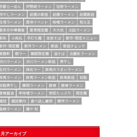
京都らーめん
伊勢崎ラーメン
佐野ラーメン
冷やしラーメン
前橋の新店
前橋ラーメン
前橋新店
台湾ラーメン
周年イベント
味噌ラーメン
和え玉
喜多方中華蕎麦
夏季限定麺
大大坊
太田ラーメン
家系
小烏丸
手打ち麺
支那そば
新作･限定メニュー
新作･限定麺
新作ラーメン
新店
新店チェック
景勝軒
朝ラー
期間限定麺
油そば
淡麗系ラーメン
渋川ラーメン
渋川ラーメン新店
煮干し
玉村ラーメン
締めラー
群馬のうまいラーメン
群馬ラーメン
群馬ラーメン新店
群馬新店
背脂
背脂煮干し
藤岡ラーメン
豚骨
豚骨ラーメン
豚骨醤油
辛味噌ラーメン
野菜たっぷり
限定麺
雑誌
雑誌案内
食べ逃し厳禁
館林ラーメン
高崎ラーメン
麺や 和
月アーカイブ