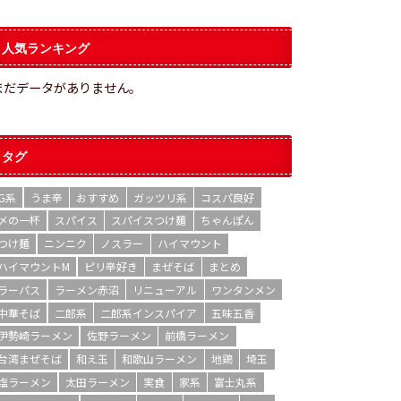
人気ランキング
まだデータがありません。
タグ
G系
うま辛
おすすめ
ガッツリ系
コスパ良好
〆の一杯
スパイス
スパイスつけ麺
ちゃんぽん
つけ麺
ニンニク
ノスラー
ハイマウント
ハイマウントM
ピリ辛好き
まぜそば
まとめ
ラーパス
ラーメン赤沼
リニューアル
ワンタンメン
中華そば
二郎系
二郎系インスパイア
五味五香
伊勢崎ラーメン
佐野ラーメン
前橋ラーメン
台湾まぜそば
和え玉
和歌山ラーメン
地鶏
埼玉
塩ラーメン
太田ラーメン
実食
家系
富士丸系