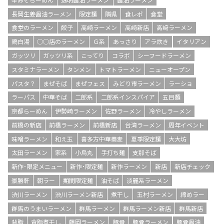
長岡生姜醤油ラーメン
限定麺
隣県
食レポ
食堂
食堂のラーメン
餃子
高崎ラーメン
高崎新店
高﨑ラーメン
鶏白湯
○○店のラーメン
Ｇ系
あっさり
アラ炊き
イタリアン
ガッツリ
ガッツリ系
こってり
コラボ
シーフードラーメン
スタミナラーメン
タンメン
トマトラーメン
ニューオープン
パスタ？
まぜそば
まぜフェス
みどり市ラーメン
ラーショ
ラーパス
中華そば
二郎系
二郎系インスパイア
五目麺
京都らーめん
伊勢崎ラーメン
佐野ラーメン
冷やしラーメン
前橋の新店
前橋ラーメン
前橋新店
台湾ラーメン
周年イベント
味噌ラーメン
和え玉
喜多方中華蕎麦
夏季限定麺
大大坊
太田ラーメン
家系
小烏丸
手打ち麺
支那そば
新作･限定メニュー
新作･限定麺
新作ラーメン
新店
新店チェック
景勝軒
朝ラー
期間限定麺
油そば
淡麗系ラーメン
渋川ラーメン
渋川ラーメン新店
煮干し
玉村ラーメン
締めラー
群馬のうまいラーメン
群馬ラーメン
群馬ラーメン新店
群馬新店
背脂
背脂煮干し
藤岡ラーメン
豚骨
豚骨ラーメン
豚骨醤油