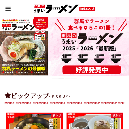
1
2
3
4
ピックアップ
- PICK UP -
ー
食レポ
食レポ