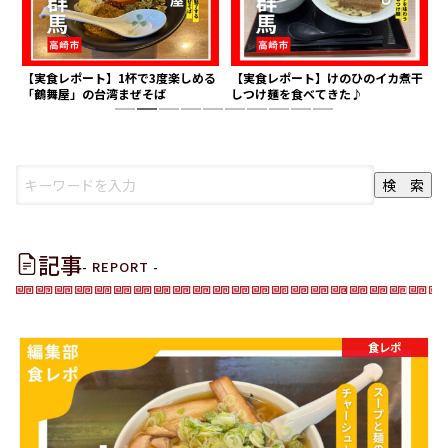
M
【実食レポート】1杯で3度楽しめる
【実食レポート】けのひのイカ煮干
「鶴舞屋」の台湾まぜそば
しつけ麺を食べてきた♪
1
2
3
4
5
6
7
8
9
10
記事
- REPORT -
食レポ