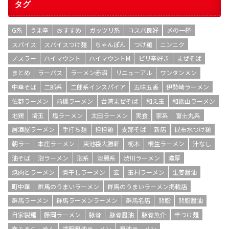
タグ
G系
うま辛
おすすめ
ガッツリ系
コスパ良好
〆の一杯
スパイス
スパイスつけ麺
ちゃんぽん
つけ麺
ニンニク
ノスラー
ハイマウント
ハイマウントM
ピリ辛好き
まぜそば
まとめ
ラーパス
ラーメン赤沼
リニューアル
ワンタンメン
中華そば
二郎系
二郎系インスパイア
五味五香
伊勢崎ラーメン
佐野ラーメン
前橋ラーメン
台湾まぜそば
和え玉
和歌山ラーメン
地鶏
埼玉
塩ラーメン
太田ラーメン
実食
家系
富士丸系
居酒屋ラーメン
手打ち麺
担担麺
支那そば
新店
昆布水つけ麺
朝ラー
本庄ラーメン
東池袋大勝軒
栃木
桐生ラーメン
汁なし
油そば
泡ラーメン
泡系
淡麗系
渋川ラーメン
濃厚
焼肉とラーメン
煮干しラーメン
玄
玉村ラーメン
生姜醤油
町中華
群馬のうまいラーメン
群馬のうまいラーメン掲載店
群馬ラーメン
群馬ラーメンラーメン
群馬名店
背脂
背脂醤油
自家製麺
藤岡ラーメン
豚骨
豚骨醤油
豚骨魚介
辛つけ麺
辛みそらーめん
透明醤油ラーメン
醤油ラーメン