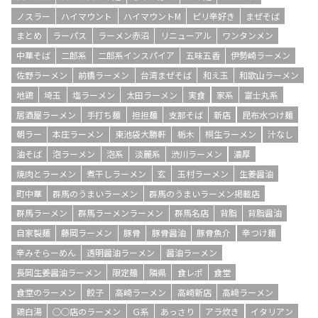
ノスラー
ハイマウント
ハイマウントM
ピリ辛好き
まぜそば
まとめ
ラーパス
ラーメン赤沼
リニューアル
ワンタンメン
中華そば
二郎系
二郎系インスパイア
五味五香
伊勢崎ラーメン
佐野ラーメン
前橋ラーメン
台湾まぜそば
和え玉
和歌山ラーメン
地鶏
埼玉
塩ラーメン
太田ラーメン
実食
家系
富士丸系
居酒屋ラーメン
手打ち麺
担担麺
支那そば
新店
昆布水つけ麺
朝ラー
本庄ラーメン
東池袋大勝軒
栃木
桐生ラーメン
汁なし
油そば
泡ラーメン
泡系
淡麗系
渋川ラーメン
濃厚
焼肉とラーメン
煮干しラーメン
玄
玉村ラーメン
生姜醤油
町中華
群馬のうまいラーメン
群馬のうまいラーメン掲載店
群馬ラーメン
群馬ラーメンラーメン
群馬名店
背脂
背脂醤油
自家製麺
藤岡ラーメン
豚骨
豚骨醤油
豚骨魚介
辛つけ麺
辛みそらーめん
透明醤油ラーメン
醤油ラーメン
長岡生姜醤油ラーメン
限定麺
隣県
食レポ
食堂
食堂のラーメン
餃子
高崎ラーメン
高崎新店
高﨑ラーメン
鶏白湯
○○店のラーメン
Ｇ系
あっさり
アラ炊き
イタリアン