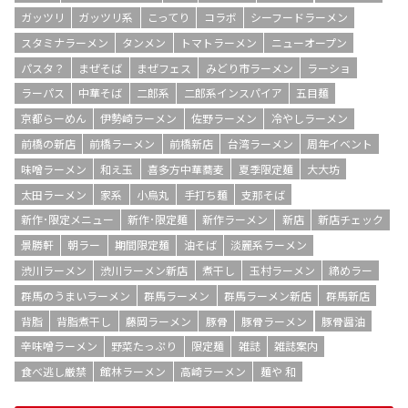
ガッツリ
ガッツリ系
こってり
コラボ
シーフードラーメン
スタミナラーメン
タンメン
トマトラーメン
ニューオープン
パスタ？
まぜそば
まぜフェス
みどり市ラーメン
ラーショ
ラーパス
中華そば
二郎系
二郎系インスパイア
五目麺
京都らーめん
伊勢崎ラーメン
佐野ラーメン
冷やしラーメン
前橋の新店
前橋ラーメン
前橋新店
台湾ラーメン
周年イベント
味噌ラーメン
和え玉
喜多方中華蕎麦
夏季限定麺
大大坊
太田ラーメン
家系
小烏丸
手打ち麺
支那そば
新作･限定メニュー
新作･限定麺
新作ラーメン
新店
新店チェック
景勝軒
朝ラー
期間限定麺
油そば
淡麗系ラーメン
渋川ラーメン
渋川ラーメン新店
煮干し
玉村ラーメン
締めラー
群馬のうまいラーメン
群馬ラーメン
群馬ラーメン新店
群馬新店
背脂
背脂煮干し
藤岡ラーメン
豚骨
豚骨ラーメン
豚骨醤油
辛味噌ラーメン
野菜たっぷり
限定麺
雑誌
雑誌案内
食べ逃し厳禁
館林ラーメン
高崎ラーメン
麺や 和