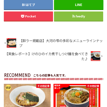
はてブ
Pocket
feedly
【群ラー掲載店】大河の雫の多彩なメニューラインナッ
プ
【実食レポート】けのひのイカ煮干しつけ麺を食べてき
た♪
RECOMMEND
こちらの記事も人気です。
その他記事
その他記事