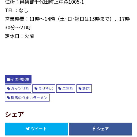
住所：邑楽郡千代田町上中森1005-1
TEL：なし
営業時間：11時～14時（土･日･祝日は15時まで）、17時
30分～21時
定休日：火曜
その他記事
ガッツリ系
まぜそば
二郎系
新店
群馬のうまいラーメン
シェア
ツイート
シェア