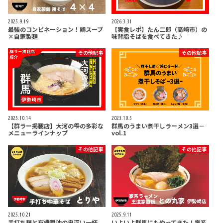
2025.9.19
2026.3.31
最強のコンビネーション！鶏スープ
【実食レポ】たん二郎（高崎市）の
×自家製麺
味背脂そばを食べてきた♪
その他記事
その他記事
2025.10.14
2023.10.5
【群ラー掲載店】大河の雫の多彩な
群馬のうまい煮干しラーメン3選－
メニューラインナップ
vol.1
その他記事
その他記事
2025.10.21
2025.9.11
手打ち麺と有機醤油の奥深い一杯
いよいよ群馬にもやってきた！家系