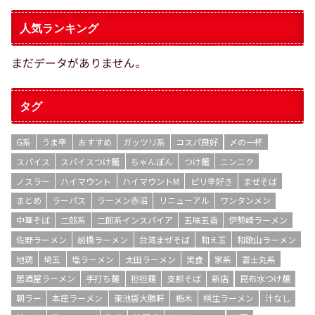
人気ランキング
まだデータがありません。
タグ
G系
うま辛
おすすめ
ガッツリ系
コスパ良好
〆の一杯
スパイス
スパイスつけ麺
ちゃんぽん
つけ麺
ニンニク
ノスラー
ハイマウント
ハイマウントM
ピリ辛好き
まぜそば
まとめ
ラーパス
ラーメン赤沼
リニューアル
ワンタンメン
中華そば
二郎系
二郎系インスパイア
五味五香
伊勢崎ラーメン
佐野ラーメン
前橋ラーメン
台湾まぜそば
和え玉
和歌山ラーメン
地鶏
埼玉
塩ラーメン
太田ラーメン
実食
家系
富士丸系
居酒屋ラーメン
手打ち麺
担担麺
支那そば
新店
昆布水つけ麺
朝ラー
本庄ラーメン
東池袋大勝軒
栃木
桐生ラーメン
汁なし