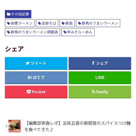
その他記事
前橋ラーメン
支那そば
新店
群馬のうまいラーメン
群馬のうまいラーメン掲載店
辛みそらーめん
シェア
ツイート
シェア
はてブ
Pocket
feedly
【編集部実食レポ】五味五香の新感覚のスパイスつけ麺
を食べてきた♪