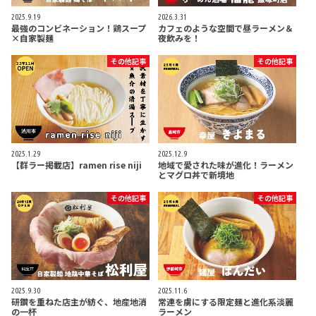
2025.9.19
2026.3.31
最強のコンビネーション！鶏スープ
カフェのような空間で昼ラーメン＆
×自家製麺
夜飲みを！
その他記事
その他記事
2025.1.29
2025.12.9
【群ラー掲載店】ramen rise niji
地域で愛された味が進化！ラーメン
とマグロ丼で新境地
その他記事
その他記事
2025.9.30
2025.11.6
研鑽を重ねた店主が紡ぐ、地産地消
常連を虜にする限定麺と進化系淡麗
の一杯
ラーメン