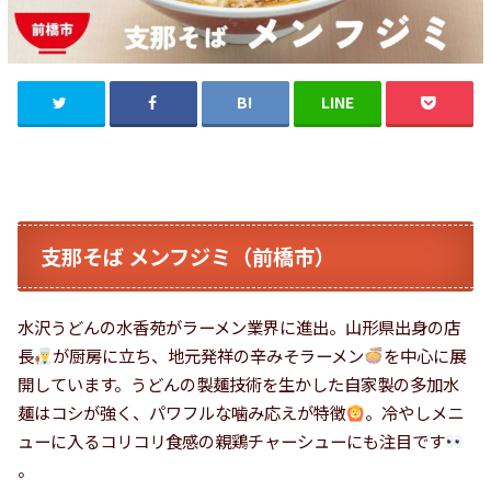
支那そば メンフジミ（前橋市）
水沢うどんの水香苑がラーメン業界に進出。山形県出身の店
長
が厨房に立ち、地元発祥の辛みそラーメン
を中心に展
開しています。うどんの製麺技術を生かした自家製の多加水
麺はコシが強く、パワフルな噛み応えが特徴
。冷やしメニ
ューに入るコリコリ食感の親鶏チャーシューにも注目です
。