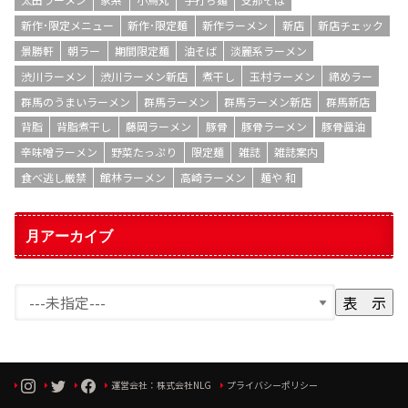
新作･限定メニュー
新作･限定麺
新作ラーメン
新店
新店チェック
景勝軒
朝ラー
期間限定麺
油そば
淡麗系ラーメン
渋川ラーメン
渋川ラーメン新店
煮干し
玉村ラーメン
締めラー
群馬のうまいラーメン
群馬ラーメン
群馬ラーメン新店
群馬新店
背脂
背脂煮干し
藤岡ラーメン
豚骨
豚骨ラーメン
豚骨醤油
辛味噌ラーメン
野菜たっぷり
限定麺
雑誌
雑誌案内
食べ逃し厳禁
館林ラーメン
高崎ラーメン
麺や 和
月アーカイブ
運営会社：株式会社NLG
プライバシーポリシー