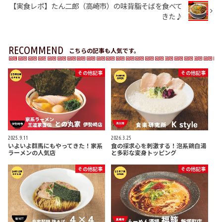
【実食レポ】たん二郎（高崎市）の味背脂そばを食べて
きた♪
RECOMMEND
こちらの記事も人気です。
その他記事
その他記事
2025.9.11
2026.3.25
いよいよ群馬にもやってきた！家系
食の探求心を刺激する！泡系鶏白湯
ラーメンの人気店
と多彩な変身トッピング
その他記事
その他記事