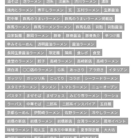
油そば
泡ラーメン
泡系
淡麗系
渋川ラーメン
濃厚
焼肉とラーメン
煮干しラーメン
玄
玉村ラーメン
生姜醤油
町中華
群馬のうまいラーメン
群馬のうまいラーメン掲載店
群馬ラーメン
群馬ラーメンラーメン
群馬名店
背脂
背脂醤油
自家製麺
藤岡ラーメン
豚骨
豚骨醤油
豚骨魚介
辛つけ麺
辛みそらーめん
透明醤油ラーメン
醤油ラーメン
長岡生姜醤油ラーメン
限定麺
隣県
食レポ
食堂
食堂のラーメン
餃子
高崎ラーメン
高崎新店
高﨑ラーメン
鶏白湯
○○店のラーメン
Ｇ系
あっさり
アラ炊き
イタリアン
ガッツリ
ガッツリ系
こってり
コラボ
シーフードラーメン
スタミナラーメン
タンメン
トマトラーメン
ニューオープン
パスタ？
まぜそば
まぜフェス
みどり市ラーメン
ラーショ
ラーパス
中華そば
二郎系
二郎系インスパイア
五目麺
京都らーめん
伊勢崎ラーメン
佐野ラーメン
冷やしラーメン
前橋の新店
前橋ラーメン
前橋新店
台湾ラーメン
周年イベント
味噌ラーメン
和え玉
喜多方中華蕎麦
夏季限定麺
大大坊
太田ラーメン
家系
小烏丸
手打ち麺
支那そば