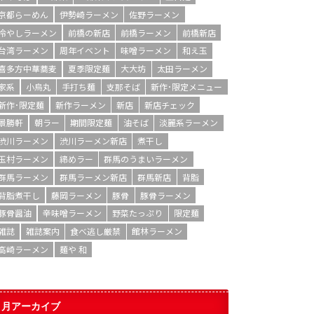
京都らーめん
伊勢崎ラーメン
佐野ラーメン
冷やしラーメン
前橋の新店
前橋ラーメン
前橋新店
台湾ラーメン
周年イベント
味噌ラーメン
和え玉
喜多方中華蕎麦
夏季限定麺
大大坊
太田ラーメン
家系
小烏丸
手打ち麺
支那そば
新作･限定メニュー
新作･限定麺
新作ラーメン
新店
新店チェック
景勝軒
朝ラー
期間限定麺
油そば
淡麗系ラーメン
渋川ラーメン
渋川ラーメン新店
煮干し
玉村ラーメン
締めラー
群馬のうまいラーメン
群馬ラーメン
群馬ラーメン新店
群馬新店
背脂
背脂煮干し
藤岡ラーメン
豚骨
豚骨ラーメン
豚骨醤油
辛味噌ラーメン
野菜たっぷり
限定麺
雑誌
雑誌案内
食べ逃し厳禁
館林ラーメン
高崎ラーメン
麺や 和
月アーカイブ