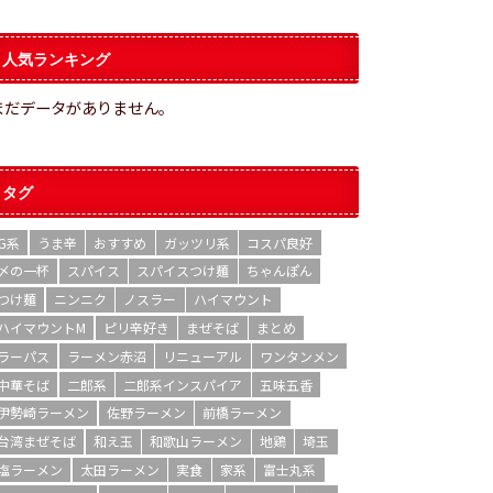
人気ランキング
まだデータがありません。
タグ
G系
うま辛
おすすめ
ガッツリ系
コスパ良好
〆の一杯
スパイス
スパイスつけ麺
ちゃんぽん
つけ麺
ニンニク
ノスラー
ハイマウント
ハイマウントM
ピリ辛好き
まぜそば
まとめ
ラーパス
ラーメン赤沼
リニューアル
ワンタンメン
中華そば
二郎系
二郎系インスパイア
五味五香
伊勢崎ラーメン
佐野ラーメン
前橋ラーメン
台湾まぜそば
和え玉
和歌山ラーメン
地鶏
埼玉
塩ラーメン
太田ラーメン
実食
家系
富士丸系