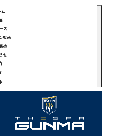
ーム
事
ース
ン動画
販売
らせ