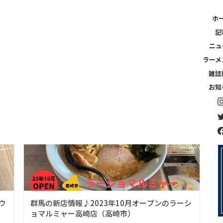
ホ
記
ニュ
ラーメ
雑誌
お知
群馬版最新号
ス
新店チェック
ウ
群馬の新店情報♪2023年10月オープンのラーシ
ョマルミャー高崎店（高崎市）