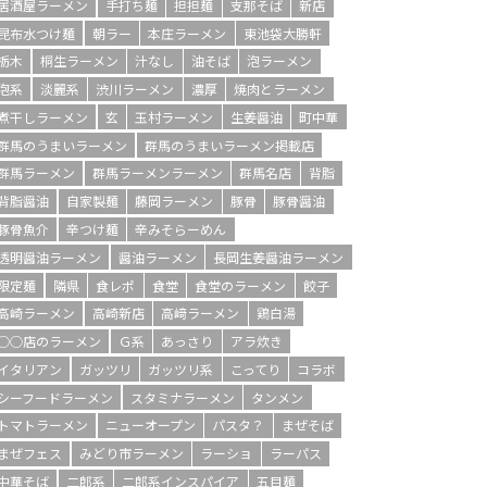
居酒屋ラーメン
手打ち麺
担担麺
支那そば
新店
昆布水つけ麺
朝ラー
本庄ラーメン
東池袋大勝軒
栃木
桐生ラーメン
汁なし
油そば
泡ラーメン
泡系
淡麗系
渋川ラーメン
濃厚
焼肉とラーメン
煮干しラーメン
玄
玉村ラーメン
生姜醤油
町中華
群馬のうまいラーメン
群馬のうまいラーメン掲載店
群馬ラーメン
群馬ラーメンラーメン
群馬名店
背脂
背脂醤油
自家製麺
藤岡ラーメン
豚骨
豚骨醤油
豚骨魚介
辛つけ麺
辛みそらーめん
透明醤油ラーメン
醤油ラーメン
長岡生姜醤油ラーメン
限定麺
隣県
食レポ
食堂
食堂のラーメン
餃子
高崎ラーメン
高崎新店
高﨑ラーメン
鶏白湯
○○店のラーメン
Ｇ系
あっさり
アラ炊き
イタリアン
ガッツリ
ガッツリ系
こってり
コラボ
シーフードラーメン
スタミナラーメン
タンメン
トマトラーメン
ニューオープン
パスタ？
まぜそば
まぜフェス
みどり市ラーメン
ラーショ
ラーパス
中華そば
二郎系
二郎系インスパイア
五目麺