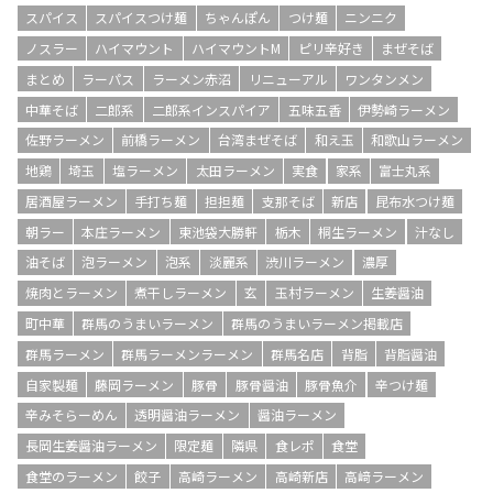
スパイス
スパイスつけ麺
ちゃんぽん
つけ麺
ニンニク
ノスラー
ハイマウント
ハイマウントM
ピリ辛好き
まぜそば
まとめ
ラーパス
ラーメン赤沼
リニューアル
ワンタンメン
中華そば
二郎系
二郎系インスパイア
五味五香
伊勢崎ラーメン
佐野ラーメン
前橋ラーメン
台湾まぜそば
和え玉
和歌山ラーメン
地鶏
埼玉
塩ラーメン
太田ラーメン
実食
家系
富士丸系
居酒屋ラーメン
手打ち麺
担担麺
支那そば
新店
昆布水つけ麺
朝ラー
本庄ラーメン
東池袋大勝軒
栃木
桐生ラーメン
汁なし
油そば
泡ラーメン
泡系
淡麗系
渋川ラーメン
濃厚
焼肉とラーメン
煮干しラーメン
玄
玉村ラーメン
生姜醤油
町中華
群馬のうまいラーメン
群馬のうまいラーメン掲載店
群馬ラーメン
群馬ラーメンラーメン
群馬名店
背脂
背脂醤油
自家製麺
藤岡ラーメン
豚骨
豚骨醤油
豚骨魚介
辛つけ麺
辛みそらーめん
透明醤油ラーメン
醤油ラーメン
長岡生姜醤油ラーメン
限定麺
隣県
食レポ
食堂
食堂のラーメン
餃子
高崎ラーメン
高崎新店
高﨑ラーメン