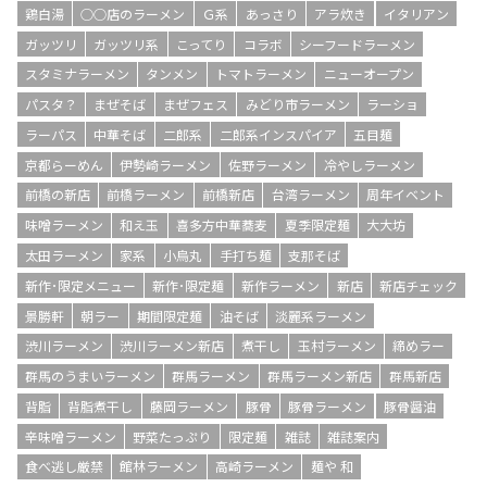
鶏白湯
○○店のラーメン
Ｇ系
あっさり
アラ炊き
イタリアン
ガッツリ
ガッツリ系
こってり
コラボ
シーフードラーメン
スタミナラーメン
タンメン
トマトラーメン
ニューオープン
パスタ？
まぜそば
まぜフェス
みどり市ラーメン
ラーショ
ラーパス
中華そば
二郎系
二郎系インスパイア
五目麺
京都らーめん
伊勢崎ラーメン
佐野ラーメン
冷やしラーメン
前橋の新店
前橋ラーメン
前橋新店
台湾ラーメン
周年イベント
味噌ラーメン
和え玉
喜多方中華蕎麦
夏季限定麺
大大坊
太田ラーメン
家系
小烏丸
手打ち麺
支那そば
新作･限定メニュー
新作･限定麺
新作ラーメン
新店
新店チェック
景勝軒
朝ラー
期間限定麺
油そば
淡麗系ラーメン
渋川ラーメン
渋川ラーメン新店
煮干し
玉村ラーメン
締めラー
群馬のうまいラーメン
群馬ラーメン
群馬ラーメン新店
群馬新店
背脂
背脂煮干し
藤岡ラーメン
豚骨
豚骨ラーメン
豚骨醤油
辛味噌ラーメン
野菜たっぷり
限定麺
雑誌
雑誌案内
食べ逃し厳禁
館林ラーメン
高崎ラーメン
麺や 和