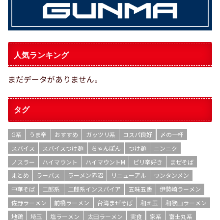
人気ランキング
まだデータがありません。
タグ
G系
うま辛
おすすめ
ガッツリ系
コスパ良好
〆の一杯
スパイス
スパイスつけ麺
ちゃんぽん
つけ麺
ニンニク
ノスラー
ハイマウント
ハイマウントM
ピリ辛好き
まぜそば
まとめ
ラーパス
ラーメン赤沼
リニューアル
ワンタンメン
中華そば
二郎系
二郎系インスパイア
五味五香
伊勢崎ラーメン
佐野ラーメン
前橋ラーメン
台湾まぜそば
和え玉
和歌山ラーメン
地鶏
埼玉
塩ラーメン
太田ラーメン
実食
家系
富士丸系