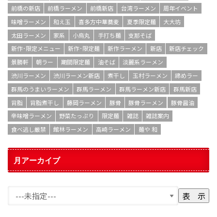
前橋の新店
前橋ラーメン
前橋新店
台湾ラーメン
周年イベント
味噌ラーメン
和え玉
喜多方中華蕎麦
夏季限定麺
大大坊
太田ラーメン
家系
小烏丸
手打ち麺
支那そば
新作･限定メニュー
新作･限定麺
新作ラーメン
新店
新店チェック
景勝軒
朝ラー
期間限定麺
油そば
淡麗系ラーメン
渋川ラーメン
渋川ラーメン新店
煮干し
玉村ラーメン
締めラー
群馬のうまいラーメン
群馬ラーメン
群馬ラーメン新店
群馬新店
背脂
背脂煮干し
藤岡ラーメン
豚骨
豚骨ラーメン
豚骨醤油
辛味噌ラーメン
野菜たっぷり
限定麺
雑誌
雑誌案内
食べ逃し厳禁
館林ラーメン
高崎ラーメン
麺や 和
月アーカイブ