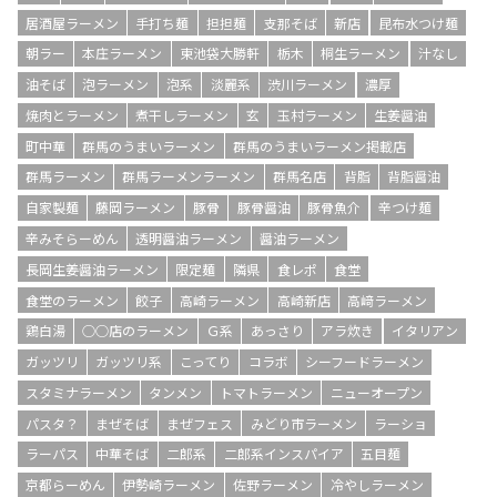
居酒屋ラーメン
手打ち麺
担担麺
支那そば
新店
昆布水つけ麺
朝ラー
本庄ラーメン
東池袋大勝軒
栃木
桐生ラーメン
汁なし
油そば
泡ラーメン
泡系
淡麗系
渋川ラーメン
濃厚
焼肉とラーメン
煮干しラーメン
玄
玉村ラーメン
生姜醤油
町中華
群馬のうまいラーメン
群馬のうまいラーメン掲載店
群馬ラーメン
群馬ラーメンラーメン
群馬名店
背脂
背脂醤油
自家製麺
藤岡ラーメン
豚骨
豚骨醤油
豚骨魚介
辛つけ麺
辛みそらーめん
透明醤油ラーメン
醤油ラーメン
長岡生姜醤油ラーメン
限定麺
隣県
食レポ
食堂
食堂のラーメン
餃子
高崎ラーメン
高崎新店
高﨑ラーメン
鶏白湯
○○店のラーメン
Ｇ系
あっさり
アラ炊き
イタリアン
ガッツリ
ガッツリ系
こってり
コラボ
シーフードラーメン
スタミナラーメン
タンメン
トマトラーメン
ニューオープン
パスタ？
まぜそば
まぜフェス
みどり市ラーメン
ラーショ
ラーパス
中華そば
二郎系
二郎系インスパイア
五目麺
京都らーめん
伊勢崎ラーメン
佐野ラーメン
冷やしラーメン