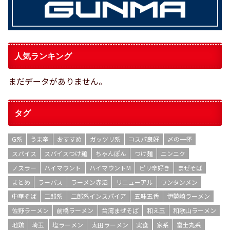
人気ランキング
まだデータがありません。
タグ
G系
うま辛
おすすめ
ガッツリ系
コスパ良好
〆の一杯
スパイス
スパイスつけ麺
ちゃんぽん
つけ麺
ニンニク
ノスラー
ハイマウント
ハイマウントM
ピリ辛好き
まぜそば
まとめ
ラーパス
ラーメン赤沼
リニューアル
ワンタンメン
中華そば
二郎系
二郎系インスパイア
五味五香
伊勢崎ラーメン
佐野ラーメン
前橋ラーメン
台湾まぜそば
和え玉
和歌山ラーメン
地鶏
埼玉
塩ラーメン
太田ラーメン
実食
家系
富士丸系