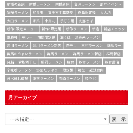
前橋の新店
前橋ラーメン
前橋新店
台湾ラーメン
周年イベント
味噌ラーメン
和え玉
喜多方中華蕎麦
夏季限定麺
大大坊
太田ラーメン
家系
小烏丸
手打ち麺
支那そば
新作･限定メニュー
新作･限定麺
新作ラーメン
新店
新店チェック
景勝軒
朝ラー
期間限定麺
油そば
淡麗系ラーメン
渋川ラーメン
渋川ラーメン新店
煮干し
玉村ラーメン
締めラー
群馬のうまいラーメン
群馬ラーメン
群馬ラーメン新店
群馬新店
背脂
背脂煮干し
藤岡ラーメン
豚骨
豚骨ラーメン
豚骨醤油
辛味噌ラーメン
野菜たっぷり
限定麺
雑誌
雑誌案内
食べ逃し厳禁
館林ラーメン
高崎ラーメン
麺や 和
月アーカイブ