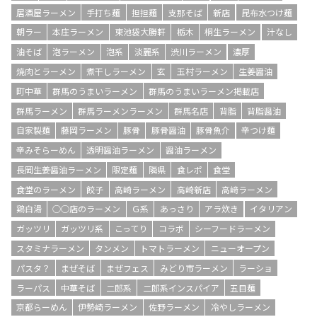
居酒屋ラーメン
手打ち麺
担担麺
支那そば
新店
昆布水つけ麺
朝ラー
本庄ラーメン
東池袋大勝軒
栃木
桐生ラーメン
汁なし
油そば
泡ラーメン
泡系
淡麗系
渋川ラーメン
濃厚
焼肉とラーメン
煮干しラーメン
玄
玉村ラーメン
生姜醤油
町中華
群馬のうまいラーメン
群馬のうまいラーメン掲載店
群馬ラーメン
群馬ラーメンラーメン
群馬名店
背脂
背脂醤油
自家製麺
藤岡ラーメン
豚骨
豚骨醤油
豚骨魚介
辛つけ麺
辛みそらーめん
透明醤油ラーメン
醤油ラーメン
長岡生姜醤油ラーメン
限定麺
隣県
食レポ
食堂
食堂のラーメン
餃子
高崎ラーメン
高崎新店
高﨑ラーメン
鶏白湯
○○店のラーメン
Ｇ系
あっさり
アラ炊き
イタリアン
ガッツリ
ガッツリ系
こってり
コラボ
シーフードラーメン
スタミナラーメン
タンメン
トマトラーメン
ニューオープン
パスタ？
まぜそば
まぜフェス
みどり市ラーメン
ラーショ
ラーパス
中華そば
二郎系
二郎系インスパイア
五目麺
京都らーめん
伊勢崎ラーメン
佐野ラーメン
冷やしラーメン