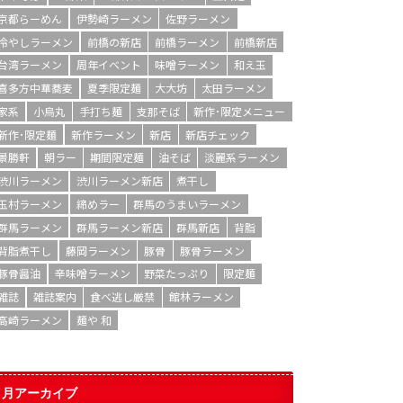
京都らーめん
伊勢崎ラーメン
佐野ラーメン
冷やしラーメン
前橋の新店
前橋ラーメン
前橋新店
台湾ラーメン
周年イベント
味噌ラーメン
和え玉
喜多方中華蕎麦
夏季限定麺
大大坊
太田ラーメン
家系
小烏丸
手打ち麺
支那そば
新作･限定メニュー
新作･限定麺
新作ラーメン
新店
新店チェック
景勝軒
朝ラー
期間限定麺
油そば
淡麗系ラーメン
渋川ラーメン
渋川ラーメン新店
煮干し
玉村ラーメン
締めラー
群馬のうまいラーメン
群馬ラーメン
群馬ラーメン新店
群馬新店
背脂
背脂煮干し
藤岡ラーメン
豚骨
豚骨ラーメン
豚骨醤油
辛味噌ラーメン
野菜たっぷり
限定麺
雑誌
雑誌案内
食べ逃し厳禁
館林ラーメン
高崎ラーメン
麺や 和
月アーカイブ