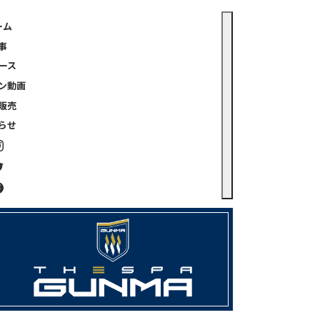
ーム
事
ース
ン動画
販売
らせ