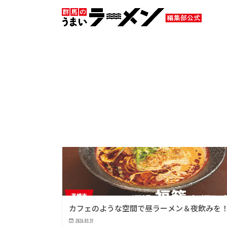
HOME
タグ : まぜそば
まぜそば
その他
カフェのような空間で昼ラーメン＆夜飲みを
2026.03.31