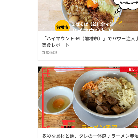
「ハイマウント-M（前橋市）」でパワー注入
実食レポート
2024.05.22
食レ
多彩な具材と麺、タレの一体感♪ラーメン赤