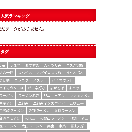
人気ランキング
まだデータがありません。
タグ
G系
うま辛
おすすめ
ガッツリ系
コスパ良好
〆の一杯
スパイス
スパイスつけ麺
ちゃんぽん
つけ麺
ニンニク
ノスラー
ハイマウント
ハイマウントM
ピリ辛好き
まぜそば
まとめ
ラーパス
ラーメン赤沼
リニューアル
ワンタンメン
中華そば
二郎系
二郎系インスパイア
五味五香
伊勢崎ラーメン
佐野ラーメン
前橋ラーメン
台湾まぜそば
和え玉
和歌山ラーメン
地鶏
埼玉
塩ラーメン
太田ラーメン
実食
家系
富士丸系