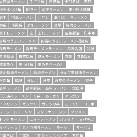
居酒屋ラーメン
手打ち麺
担担麺
支那そば
新店
昆布水つけ麺
朝ラー
本庄ラーメン
東池袋大勝軒
栃木
桐生ラーメン
汁なし
油そば
泡ラーメン
泡系
淡麗系
渋川ラーメン
濃厚
焼肉とラーメン
煮干しラーメン
玄
玉村ラーメン
生姜醤油
町中華
群馬のうまいラーメン
群馬のうまいラーメン掲載店
群馬ラーメン
群馬ラーメンラーメン
群馬名店
背脂
背脂醤油
自家製麺
藤岡ラーメン
豚骨
豚骨醤油
豚骨魚介
辛つけ麺
辛みそらーめん
透明醤油ラーメン
醤油ラーメン
長岡生姜醤油ラーメン
限定麺
隣県
食レポ
食堂
食堂のラーメン
餃子
高崎ラーメン
高崎新店
高﨑ラーメン
鶏白湯
○○店のラーメン
Ｇ系
あっさり
アラ炊き
イタリアン
ガッツリ
ガッツリ系
こってり
コラボ
シーフードラーメン
スタミナラーメン
タンメン
トマトラーメン
ニューオープン
パスタ？
まぜそば
まぜフェス
みどり市ラーメン
ラーショ
ラーパス
中華そば
二郎系
二郎系インスパイア
五目麺