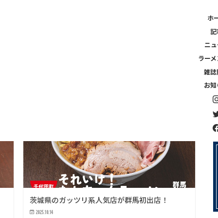
ホ
記
ニュ
ラーメ
雑誌
お知
群馬版最新号
記事
その他記事
！
茨城県のガッツリ系人気店が群馬初出店！
2025.10.14