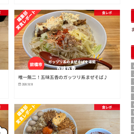
ポ
食レポ
そ
唯一無二！五味五香のガッツリ系まぜそば♪
2024.10.10
ポ
食レポ