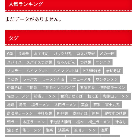
人気ランキング
まだデータがありません。
タグ
G系
うま辛
おすすめ
ガッツリ系
コスパ良好
〆の一杯
スパイス
スパイスつけ麺
ちゃんぽん
つけ麺
ニンニク
ノスラー
ハイマウント
ハイマウントM
ピリ辛好き
まぜそば
まとめ
ラーパス
ラーメン赤沼
リニューアル
ワンタンメン
中華そば
二郎系
二郎系インスパイア
五味五香
伊勢崎ラーメン
佐野ラーメン
前橋ラーメン
台湾まぜそば
和え玉
和歌山ラーメン
地鶏
埼玉
塩ラーメン
太田ラーメン
実食
家系
富士丸系
居酒屋ラーメン
手打ち麺
担担麺
支那そば
新店
昆布水つけ麺
朝ラー
本庄ラーメン
東池袋大勝軒
栃木
桐生ラーメン
汁なし
油そば
泡ラーメン
泡系
淡麗系
渋川ラーメン
濃厚