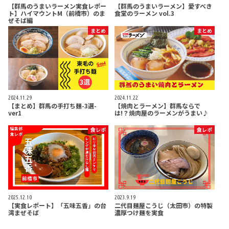
【群馬のうまいラーメン実食レポー
【群馬のうまいラーメン】愛すべき
ト】ハイマウントM（前橋市）のま
食堂のラーメン vol.3
ぜそば編
まとめ
まとめ
2024.11.29
2024.11.22
【まとめ】群馬の手打ち麺-3選-
【焼肉とラーメン】群馬ならで
ver1
は!？焼肉屋のラーメンがうまい♪
食レポ
食レポ
2025.12.10
2023.9.19
【実食レポート】「五味五香」の台
二代目麺屋こうじ（太田市）の特製
湾まぜそば
濃厚つけ麺を実食