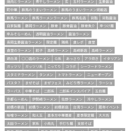
焼肉とラーメン
煮干しラーメン
玄
玉村ラーメン
生姜醤油
町中華
群馬のうまいラーメン
群馬のうまいラーメン掲載店
群馬ラーメン
群馬ラーメンラーメン
群馬名店
背脂
背脂醤油
自家製麺
藤岡ラーメン
豚骨
豚骨醤油
豚骨魚介
辛つけ麺
辛みそらーめん
透明醤油ラーメン
醤油ラーメン
長岡生姜醤油ラーメン
限定麺
隣県
食レポ
食堂
食堂のラーメン
餃子
高崎ラーメン
高崎新店
高﨑ラーメン
鶏白湯
○○店のラーメン
Ｇ系
あっさり
アラ炊き
イタリアン
ガッツリ
ガッツリ系
こってり
コラボ
シーフードラーメン
スタミナラーメン
タンメン
トマトラーメン
ニューオープン
パスタ？
まぜそば
まぜフェス
みどり市ラーメン
ラーショ
ラーパス
中華そば
二郎系
二郎系インスパイア
五目麺
京都らーめん
伊勢崎ラーメン
佐野ラーメン
冷やしラーメン
前橋の新店
前橋ラーメン
前橋新店
台湾ラーメン
周年イベント
味噌ラーメン
和え玉
喜多方中華蕎麦
夏季限定麺
大大坊
太田ラーメン
家系
小烏丸
手打ち麺
支那そば