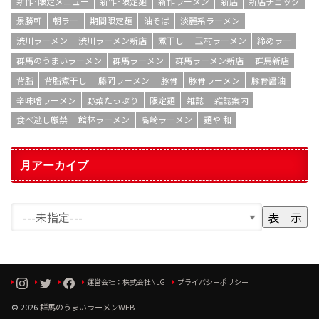
新作･限定メニュー
新作･限定麺
新作ラーメン
新店
新店チェック
景勝軒
朝ラー
期間限定麺
油そば
淡麗系ラーメン
渋川ラーメン
渋川ラーメン新店
煮干し
玉村ラーメン
締めラー
群馬のうまいラーメン
群馬ラーメン
群馬ラーメン新店
群馬新店
背脂
背脂煮干し
藤岡ラーメン
豚骨
豚骨ラーメン
豚骨醤油
辛味噌ラーメン
野菜たっぷり
限定麺
雑誌
雑誌案内
食べ逃し厳禁
館林ラーメン
高崎ラーメン
麺や 和
月アーカイブ
運営会社：株式会社NLG
プライバシーポリシー
© 2026
群馬のうまいラーメンWEB