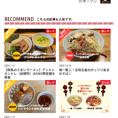
がオープン
RECOMMEND
こちらの記事も人気です。
食レポ
食レポ
2024.3.13
2024.10.10
【群馬のうまいラーメン】アンドレ
唯一無二！五味五香のガッツリ系ま
カンドレ（前橋市）のSNS限定麺を
ぜそば♪
実食
食レポ
まとめ
2024.1.15
2024.1.10